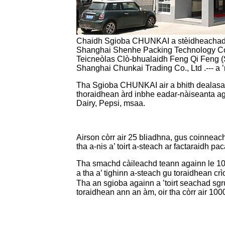
Chaidh Sgioba CHUNKAI a stèidheachadh a
Shanghai Shenhe Packing Technology Co.,
Teicneòlas Clò-bhualaidh Feng Qi Feng (S
Shanghai Chunkai Trading Co., Ltd .--- a
Tha Sgioba CHUNKAI air a bhith dealasac
thoraidhean àrd inbhe eadar-nàiseanta ag
Dairy, Pepsi, msaa.
Airson còrr air 25 bliadhna, gus coinneac
tha a-nis a’ toirt a-steach ar factaraidh p
Tha smachd càileachd teann againn le 10
a tha a’ tighinn a-steach gu toraidhean 
Tha an sgioba againn a ’toirt seachad sgr
toraidhean ann an àm, oir tha còrr air 10