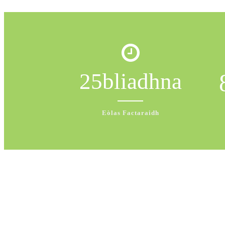
25
bliadhna
Eòlas Factaraidh