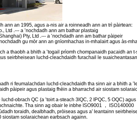
nn an 1995, agus a-nis air a roinneadh ann an trì pàirtean:
 Ltd .--- a ’nochdadh ann am bathar plastaig
hanghai) Pty, Ltd .--- a ’nochdadh ann am bathar pàipeir
 ’nochdadh gu mòr ann an gnìomhachas in-mhalairt agus às-mhal
h a thaobh a bhith a ’togail prìomh chompanaidh pacaidh an t
us seirbheisean luchd-cleachdaidh furachail le suaicheantasan
hadh ri feumalachdan luchd-cleachdaidh tha sinn air a bhith a ’
acaidh pàipeir agus plastaig fhèin a bharrachd air siostam solarai
 luchd-obrach QC (a ’toirt a-steach 3IQC, 2 IPQC, 5 OQC) agu
crìochnaichte. Tha sinn ag obair le inbhe ISO9001 ， ISO14000
ùdadh toraidh, dealbhadh, pròiseas agus a’ leantainn seirbheisea
00 siostam solaraichean earbsach againn.