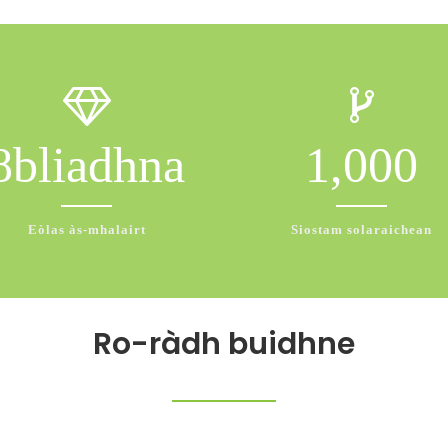
8
bliadhna
1,000
Eòlas às-mhalairt
Siostam solaraichean
Ro-ràdh buidhne