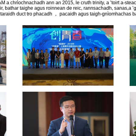
EAM a chrìochnachadh ann an
2015, le cruth trinity, a ’toirt a-s
r, bathar taighe
agus roinnean de reic, rannsachadh, sanas,
a ’
actaraidh duct tro phacadh ， pacaidh agus taigh-
gnìomhachas ba