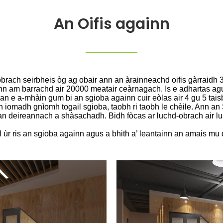
An Oifis againn
obrach seirbheis òg ag obair ann an àrainneachd oifis gàrraid
 ann am barrachd air 20000 meatair ceàrnagach. Is e adhartas ag
n e a-mhàin gum bi an sgioba againn cuir eòlas air 4 gu 5 tai
n iomadh gnìomh togail sgioba, taobh ri taobh le chèile. Ann a
dan deireannach a shàsachadh. Bidh fòcas ar luchd-obrach air
l ùr ris an sgioba againn agus a bhith a’ leantainn an amais mu 