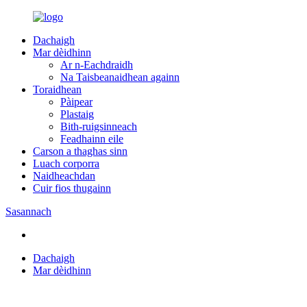
Dachaigh
Mar dèidhinn
Ar n-Eachdraidh
Na Taisbeanaidhean againn
Toraidhean
Pàipear
Plastaig
Bith-ruigsinneach
Feadhainn eile
Carson a thaghas sinn
Luach corporra
Naidheachdan
Cuir fios thugainn
Sasannach
Dachaigh
Mar dèidhinn