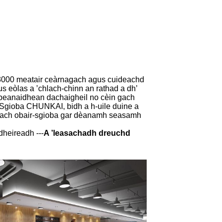
h 3000 meatair ceàrnagach agus cuideachd
us eòlas a ’chlach-chinn an rathad a dh’
sbeanaidhean dachaigheil no cèin gach
n Sgioba CHUNKAI, bidh a h-uile duine a
 luach obair-sgioba gar dèanamh seasamh
dheireadh ---
A ’leasachadh dreuchd