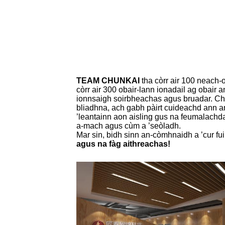
TEAM CHUNKAI
tha còrr air 100 neach-
còrr air 300 obair-lann ionadail ag obair
ionnsaigh soirbheachas agus bruadar. Cha
bliadhna, ach gabh pàirt cuideachd ann a
’leantainn aon aisling gus na feumalach
a-mach agus cùm a ’seòladh.
Mar sin, bidh sinn an-còmhnaidh a ’cur fui
agus na fàg aithreachas!