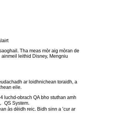
airt
-saoghail. Tha meas mòr aig mòran de
 ainmeil leithid Disney, Mengniu
leudachadh ar loidhnichean toraidh, a
chean eile.
s 4 luchd-obrach QA bho stuthan amh
0 ， QS System.
n às dèidh reic. Bidh sinn a ’cur ar