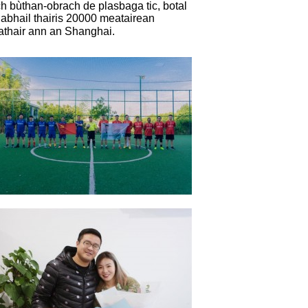
teach bùthan-obrach de plas
baga tic, botal
gabhail thairis 20000 meatairean
thair ann an Shanghai.