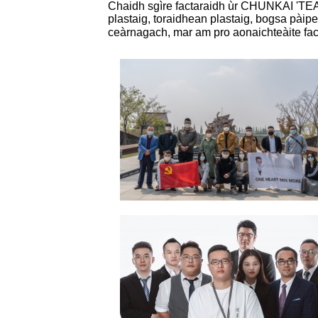
Chaidh sgìre factaraidh ùr CHUNKAI 'T
plastaig, toraidhean plastaig, bogsa pàipei
ceàrnagach, mar am pro aonaichte
àite f