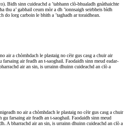
o). Bidh sinn cuideachd a ’tabhann clò-bhualadh gnàthaichte
tha thu a’ gabhail ceum mòr a dh ’ionnsaigh seirbheis bìdh
 do lorg carboin le bhith a ’taghadh ar toraidhean.
 air a chòmhdach le plastaig no cèir gus casg a chuir air
u farsaing air feadh an t-saoghail. Faodaidh sinn meud eadar-
arrachd air an sin, is urrainn dhuinn cuideachd an clò a
ìnigeadh no air a chòmhdach le plastaig no cèir gus casg a chuir
h gu farsaing air feadh an t-saoghail. Faodaidh sinn meud
. A bharrachd air an sin, is urrainn dhuinn cuideachd an clò a