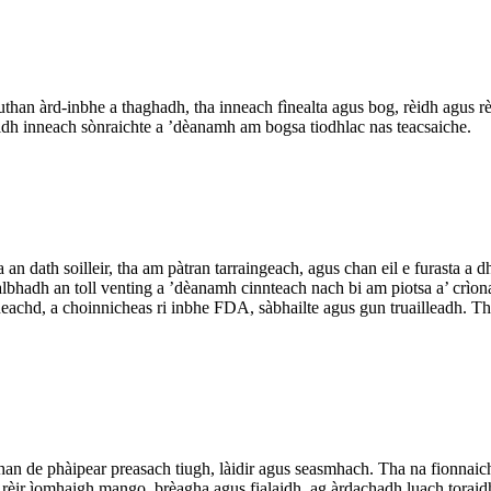
han àrd-inbhe a thaghadh, tha inneach fìnealta agus bog, rèidh agus rèi
dh inneach sònraichte a ’dèanamh am bogsa tiodhlac nas teacsaiche.
 an dath soilleir, tha am pàtran tarraingeach, agus chan eil e furasta a 
ealbhadh an toll venting a ’dèanamh cinnteach nach bi am piotsa a’ crì
inneachd, a choinnicheas ri inbhe FDA, sàbhailte agus gun truailleadh. 
han de phàipear preasach tiugh, làidir agus seasmhach. Tha na fionnaic
a rèir ìomhaigh mango, brèagha agus fialaidh, ag àrdachadh luach torai