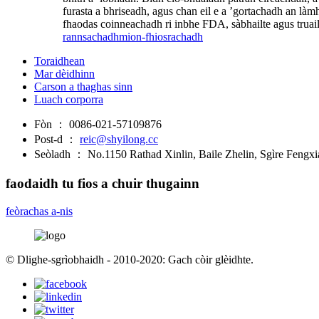
furasta a bhriseadh, agus chan eil e a ’gortachadh an làm
fhaodas coinneachadh ri inbhe FDA, sàbhailte agus truail
rannsachadh
mion-fhiosrachadh
Toraidhean
Mar dèidhinn
Carson a thaghas sinn
Luach corporra
Fòn ：
0086-021-57109876
Post-d ：
reic@shyilong.cc
Seòladh ：
No.1150 Rathad Xinlin, Baile Zhelin, Sgìre Fengxi
faodaidh tu fios a chuir thugainn
feòrachas a-nis
© Dlighe-sgrìobhaidh - 2010-2020: Gach còir glèidhte.