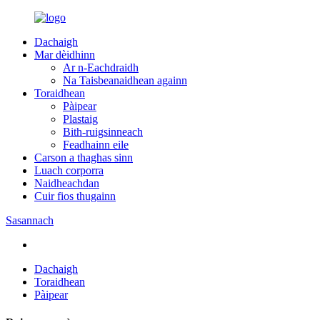
Dachaigh
Mar dèidhinn
Ar n-Eachdraidh
Na Taisbeanaidhean againn
Toraidhean
Pàipear
Plastaig
Bith-ruigsinneach
Feadhainn eile
Carson a thaghas sinn
Luach corporra
Naidheachdan
Cuir fios thugainn
Sasannach
Dachaigh
Toraidhean
Pàipear