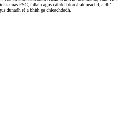
eisteanas FSC, fallain agus càirdeil don àrainneachd, a dh’
agus dùnadh rè a bhith ga chleachdadh.