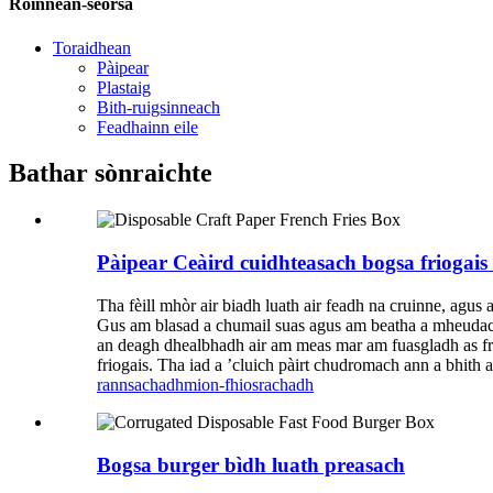
Roinnean-seòrsa
Toraidhean
Pàipear
Plastaig
Bith-ruigsinneach
Feadhainn eile
Bathar sònraichte
Pàipear Ceàird cuidhteasach bogsa friogai
Tha fèill mhòr air biadh luath air feadh na cruinne, agus 
Gus am blasad a chumail suas agus am beatha a mheudacha
an deagh dhealbhadh air am meas mar am fuasgladh as freag
friogais. Tha iad a ’cluich pàirt chudromach ann a bhith
rannsachadh
mion-fhiosrachadh
Bogsa burger bìdh luath preasach