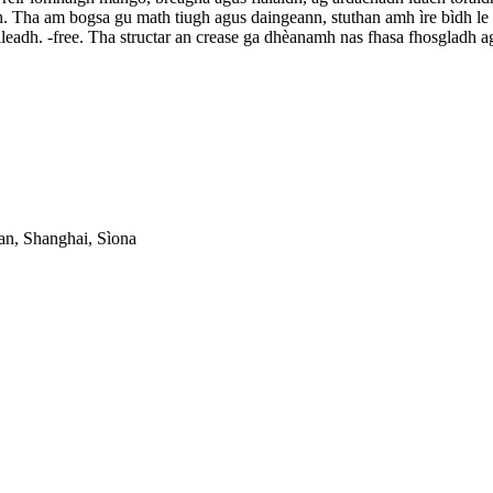
h. Tha am bogsa gu math tiugh agus daingeann, stuthan amh ìre bìdh le t
leadh. -free. Tha structar an crease ga dhèanamh nas fhasa fhosgladh 
an, Shanghai, Sìona