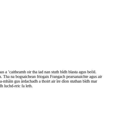
as a ’caitheamh oir tha iad nan stuth bìdh blasta agus beòil.
. Tha na bogsaichean friogais Frangach pearsanaichte agus air
a-mhàin gus àrdachadh a thoirt air ìre dìon stuthan bìdh mar
 luchd-reic fa leth.