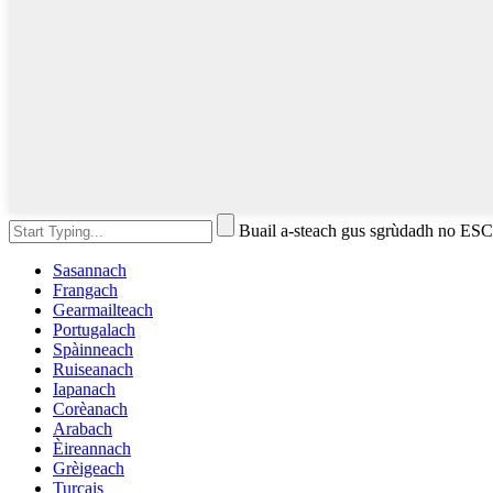
Buail a-steach gus sgrùdadh no ES
Sasannach
Frangach
Gearmailteach
Portugalach
Spàinneach
Ruiseanach
Iapanach
Corèanach
Arabach
Èireannach
Grèigeach
Turcais