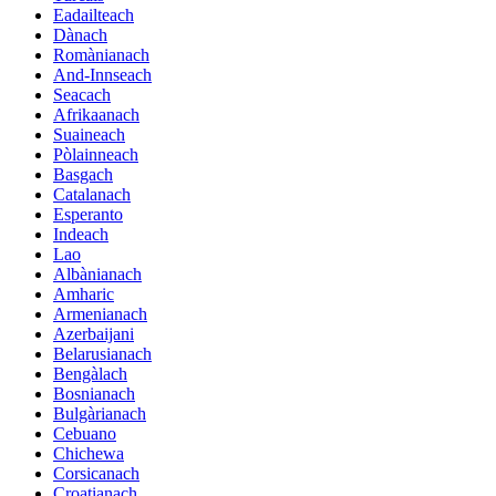
Eadailteach
Dànach
Romànianach
And-Innseach
Seacach
Afrikaanach
Suaineach
Pòlainneach
Basgach
Catalanach
Esperanto
Indeach
Lao
Albànianach
Amharic
Armenianach
Azerbaijani
Belarusianach
Bengàlach
Bosnianach
Bulgàrianach
Cebuano
Chichewa
Corsicanach
Croatianach