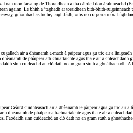
i nan raon farsaing de Thoraidhean a tha càirdeil don àrainneachd (Ec
dhean againn. Le bhith a ’taghadh ar toraidhean bith-bhith-ruigsinneach 
keaway, gnìomhachas bidhe, taigh-bìdh, oifis no corporra mòr. Lùghdaich
allach air a dhèanamh a-mach à pàipear agus gu tric air a lìnigeadh no
 a dhèanamh de phàipear ath-chuartaichte agus tha e air a chleachdadh g
daidh sinn cuideachd an clò dath no an gram stuth a ghnàthachadh. A bh
pear Ceàird cuidhteasach air a dhèanamh le pàipear agus gu tric air a l
dar a dhèanamh de phàipear ath-chuartaichte agus tha e air a chleachdad
z. Faodaidh sinn cuideachd an clò dath no an gram stuth a ghnàthachadh