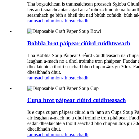
Tha bogsaichean is trannsaichean preasach Sgioba Chunka
leis an t-suaicheantas agad air a’ mhòr-chuid de na torai
seasmhach ge bith a bheil thu nad bhùth cofaidh, bùth ta
rannsachadh
mion-fhiosrachadh
Bobhla brot pàipear ciùird cuidhteasach
Tha Bobhla Soup Pàipear Ceàird Cuidhteasach na chupa cug
leaghan a-mach no a dhol troimhe tron ​​phàipear. Faodar
dhealaichte a thoirt seachad bho chupan 4oz gu 30oz. Fao
dhealbhadh dhut.
rannsachadh
mion-fhiosrachadh
Cupa brot pàipear ciùird cuidhteasach
Is e cupa cupan pàipear ciùird a th ’ann an Cupa Soup Pài
air leaghan a-mach no a dhol troimhe tron ​​phàipear. Fao
eadar-dhealaichte a thoirt seachad bho chupan 4oz gu 30o
dhealbhadh dhut.
rannsachadh
mion-fhiosrachadh