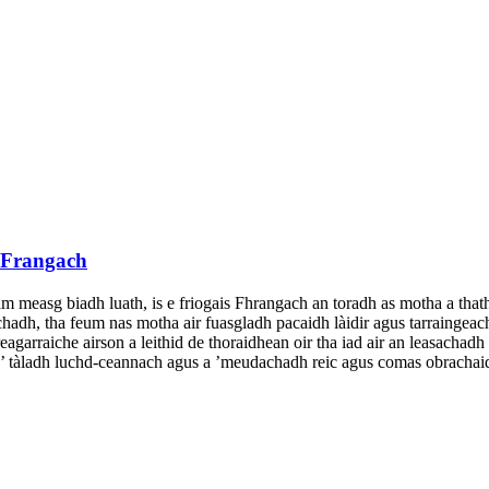
s Frangach
am measg biadh luath, is e friogais Fhrangach an toradh as motha a thath
dh, tha feum nas motha air fuasgladh pacaidh làidir agus tarraingeach
arraiche airson a leithid de thoraidhean oir tha iad air an leasachadh 
 a’ tàladh luchd-ceannach agus a ’meudachadh reic agus comas obrachaidh