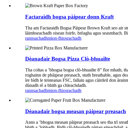
Factaraidh bogsa pàipear donn Kraft
Tha am Factaraidh Bogsa Pàipear Brown Kraft seo air stut
làimhseachadh oisean foirfe, brèagha agus seasmhach. Bi
rannsachadh
mion-fhiosrachadh
Dèanadair Bogsa Pizza Clò-bhuailte
Tha coltas a ’bhogsa bogsa clò-bhuailte 8” fìor mhath, tha
roghainn de phàipear preasach, stuth breathable, agus d
ìre bìdh le teisteanas FSC, fallain agus càirdeil don àra
dùnadh rè a bhith ga chleachdadh.
rannsachadh
mion-fhiosrachadh
Dèanadair bogsa measan pàipear preasach
Anns a ’bhogsa measan pàipear preasach seo tha trì sreat
bhith a ’lobhadh. Bidh clò-bhualadh pàtran eireachdail, 