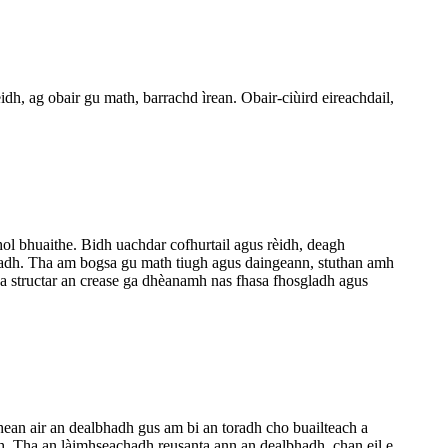
dh, ag obair gu math, barrachd ìrean. Obair-ciùird eireachdail,
dhol bhuaithe. Bidh uachdar cofhurtail agus rèidh, deagh
onadh. Tha am bogsa gu math tiugh agus daingeann, stuthan amh
Tha structar an crease ga dhèanamh nas fhasa fhosgladh agus
hean air an dealbhadh gus am bi an toradh cho buailteach a
dh. Tha an làimhseachadh reusanta ann an dealbhadh, chan eil e