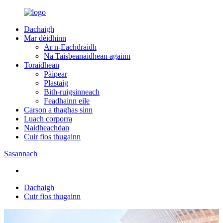
Dachaigh
Mar dèidhinn
Ar n-Eachdraidh
Na Taisbeanaidhean againn
Toraidhean
Pàipear
Plastaig
Bith-ruigsinneach
Feadhainn eile
Carson a thaghas sinn
Luach corporra
Naidheachdan
Cuir fios thugainn
Sasannach
Dachaigh
Cuir fios thugainn