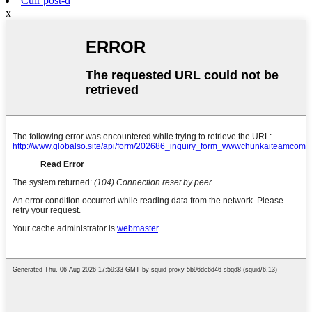
Cuir post-d
x