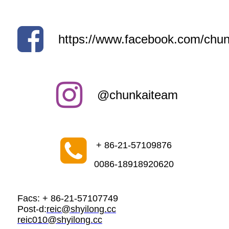
https://www.facebook.com/chun
@chunkaiteam
+ 86-21-57109876
0086-18918920620
Facs: + 86-21-57107749
Post-d:
reic@shyilong.cc
reic010@shyilong.cc