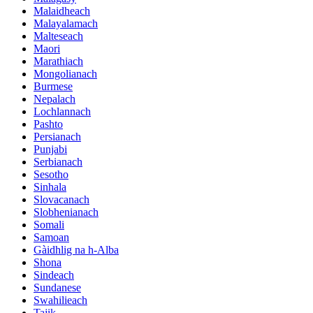
Malaidheach
Malayalamach
Malteseach
Maori
Marathiach
Mongolianach
Burmese
Nepalach
Lochlannach
Pashto
Persianach
Punjabi
Serbianach
Sesotho
Sinhala
Slovacanach
Slobhenianach
Somali
Samoan
Gàidhlig na h-Alba
Shona
Sindeach
Sundanese
Swahilieach
Tajik