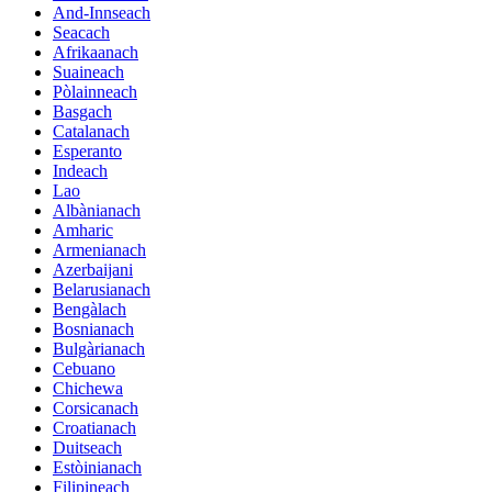
And-Innseach
Seacach
Afrikaanach
Suaineach
Pòlainneach
Basgach
Catalanach
Esperanto
Indeach
Lao
Albànianach
Amharic
Armenianach
Azerbaijani
Belarusianach
Bengàlach
Bosnianach
Bulgàrianach
Cebuano
Chichewa
Corsicanach
Croatianach
Duitseach
Estòinianach
Filipineach