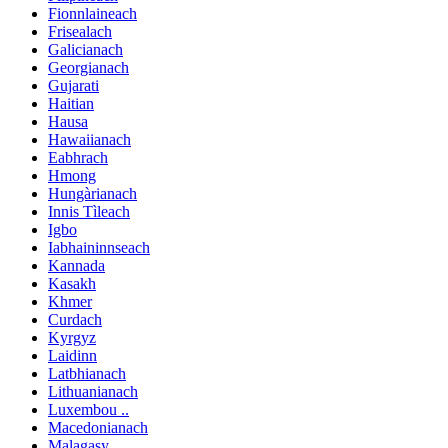
Fionnlaineach
Frisealach
Galicianach
Georgianach
Gujarati
Haitian
Hausa
Hawaiianach
Eabhrach
Hmong
Hungàrianach
Innis Tìleach
Igbo
Iabhaininnseach
Kannada
Kasakh
Khmer
Curdach
Kyrgyz
Laidinn
Latbhianach
Lithuanianach
Luxembou ..
Macedonianach
Malagasy