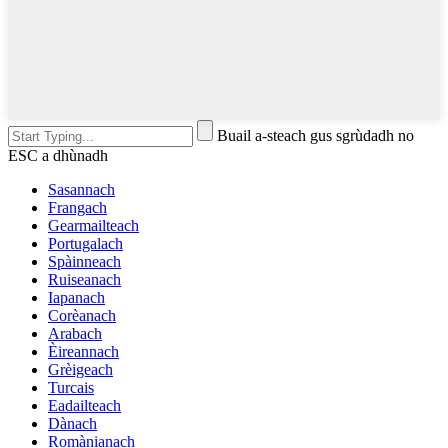
Buail a-steach gus sgrùdadh no
ESC a dhùnadh
Sasannach
Frangach
Gearmailteach
Portugalach
Spàinneach
Ruiseanach
Iapanach
Corèanach
Arabach
Èireannach
Grèigeach
Turcais
Eadailteach
Dànach
Romànianach