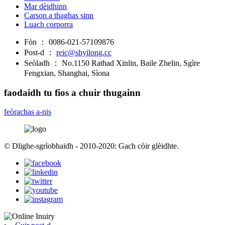
Mar dèidhinn
Carson a thaghas sinn
Luach corporra
Fòn ：
0086-021-57109876
Post-d ：
reic@shyilong.cc
Seòladh ：
No.1150 Rathad Xinlin, Baile Zhelin, Sgìre
Fengxian, Shanghai, Sìona
faodaidh tu fios a chuir thugainn
feòrachas a-nis
© Dlighe-sgrìobhaidh - 2010-2020: Gach còir glèidhte.