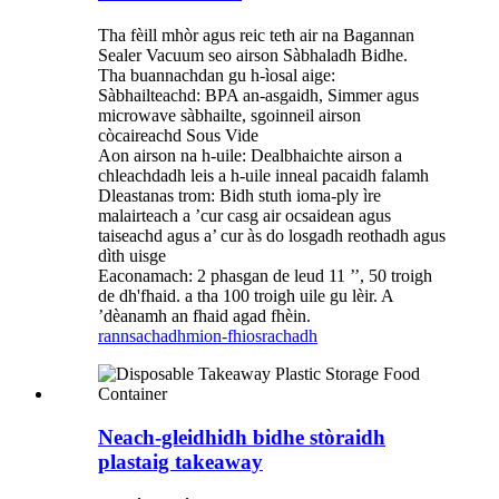
Tha fèill mhòr agus reic teth air na Bagannan
Sealer Vacuum seo airson Sàbhaladh Bidhe.
Tha buannachdan gu h-ìosal aige:
Sàbhailteachd: BPA an-asgaidh, Simmer agus
microwave sàbhailte, sgoinneil airson
còcaireachd Sous Vide
Aon airson na h-uile: Dealbhaichte airson a
chleachdadh leis a h-uile inneal pacaidh falamh
Dleastanas trom: Bidh stuth ioma-ply ìre
malairteach a ’cur casg air ocsaidean agus
taiseachd agus a’ cur às do losgadh reothadh agus
dìth uisge
Eaconamach: 2 phasgan de leud 11 ’’, 50 troigh
de dh'fhaid. a tha 100 troigh uile gu lèir. A
’dèanamh an fhaid agad fhèin.
rannsachadh
mion-fhiosrachadh
Neach-gleidhidh bidhe stòraidh
plastaig takeaway