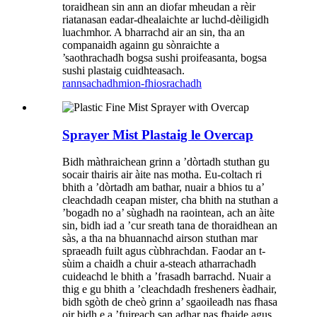
toraidhean sin ann an diofar mheudan a rèir
riatanasan eadar-dhealaichte ar luchd-dèiligidh
luachmhor. A bharrachd air an sin, tha an
companaidh againn gu sònraichte a
’saothrachadh bogsa sushi proifeasanta, bogsa
sushi plastaig cuidhteasach.
rannsachadh
mion-fhiosrachadh
Sprayer Mist Plastaig le Overcap
Bidh màthraichean grinn a ’dòrtadh stuthan gu
socair thairis air àite nas motha. Eu-coltach ri
bhith a ’dòrtadh am bathar, nuair a bhios tu a’
cleachdadh ceapan mister, cha bhith na stuthan a
’bogadh no a’ sùghadh na raointean, ach an àite
sin, bidh iad a ’cur sreath tana de thoraidhean an
sàs, a tha na bhuannachd airson stuthan mar
spraeadh fuilt agus cùbhrachdan. Faodar an t-
sùim a chaidh a chuir a-steach atharrachadh
cuideachd le bhith a ’frasadh barrachd. Nuair a
thig e gu bhith a ’cleachdadh fresheners èadhair,
bidh sgòth de cheò grinn a’ sgaoileadh nas fhasa
oir bidh e a ’fuireach san adhar nas fhaide agus