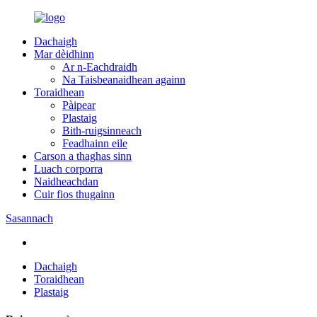
Dachaigh
Mar dèidhinn
Ar n-Eachdraidh
Na Taisbeanaidhean againn
Toraidhean
Pàipear
Plastaig
Bith-ruigsinneach
Feadhainn eile
Carson a thaghas sinn
Luach corporra
Naidheachdan
Cuir fios thugainn
Sasannach
Dachaigh
Toraidhean
Plastaig