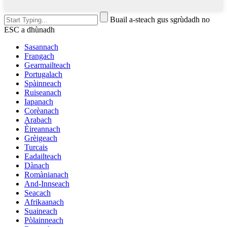
Buail a-steach gus sgrùdadh no
ESC a dhùnadh
Sasannach
Frangach
Gearmailteach
Portugalach
Spàinneach
Ruiseanach
Iapanach
Corèanach
Arabach
Èireannach
Grèigeach
Turcais
Eadailteach
Dànach
Romànianach
And-Innseach
Seacach
Afrikaanach
Suaineach
Pòlainneach