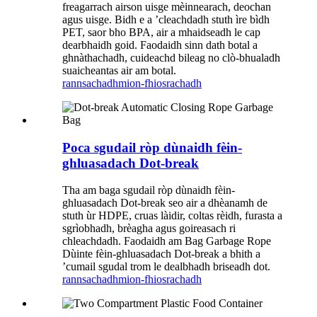
freagarrach airson uisge mèinnearach, deochan
agus uisge. Bidh e a ’cleachdadh stuth ìre bìdh
PET, saor bho BPA, air a mhaidseadh le cap
dearbhaidh goid. Faodaidh sinn dath botal a
ghnàthachadh, cuideachd bileag no clò-bhualadh
suaicheantas air am botal.
rannsachadh
mion-fhiosrachadh
Poca sgudail ròp dùnaidh fèin-
ghluasadach Dot-break
Tha am baga sgudail ròp dùnaidh fèin-
ghluasadach Dot-break seo air a dhèanamh de
stuth ùr HDPE, cruas làidir, coltas rèidh, furasta a
sgrìobhadh, brèagha agus goireasach ri
chleachdadh. Faodaidh am Bag Garbage Rope
Dùinte fèin-ghluasadach Dot-break a bhith a
’cumail sgudal trom le dealbhadh briseadh dot.
rannsachadh
mion-fhiosrachadh