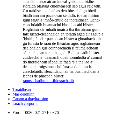
Tha fèill mhòr air an inneal-gleidhidh bidhe
stòraidh plastaig cuidhteasach seo agus reic teth.
Gu traidiseanta thathas den bheachd gu bheil
biadh ann am pacaidean sèididh, is e an fhìrinn
gum faigh a ’mhòr-chuid de thoraidhean luchd-
cleachdaidh buannachd bho phacaid blister.
Roghainn sàr-mhath nuair a tha thu airson gum
faic luchd-cleachdaidh an toradh agad air sgeilp a
’bhùth, faodar pacaidean blister a ghnàthachadh
gu furasta le raon de fheartan agus roghainnean
dealbhaidh gus coinneachadh ri feumalachdan
sònraichte an toraidh agad. Bidh pacadh blister
cuideachd a ’dèanamh obair ionmholta a’ cumail
do thoraidhean sàbhailte fhad ‘s a tha iad a’
dèanamh ruigsinneachd furasta don neach-
cleachdaidh. Beachdaich air na buannachdan a
leanas de phacadh blister.
rannsachadh
mion-fhiosrachadh
Toraidhean
Mar dèidhinn
Carson a thaghas sinn
Luach corporra
Fòn ：
0086-021-57109876