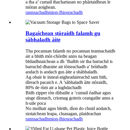
a tha a’ cumail thachartasan no phàrtaidhean le
mòran aoighean.
rannsachadh
mion-fhiosrachadh
Bagaichean stòraidh falamh gu
sàbhaladh àite
Tha pocannan falamh no pocannan teannachaidh
air a bhith mòr-chòrdte anns na beagan
bhliadhnaichean a dh ’fhalbh oir tha barrachd is
barrachd dhaoine air tòiseachadh a’ brùthadh
aodach is aodach gus àite a shàbhaladh.
Ag obair le inneal-nigheadaireachd sam bith,
dìreach pacaich e. A ’sàbhaladh àite stòraidh,
80% de rùm air a lughdachadh
Bidh zipper ròn dùbailte a ’cumail èadhar agus
uisge dìonach, criomag goireis ceangailte anns a
h-uile poca
No molltair agus bleith, dìon do chuid aodaich,
siotaichean leapa, cluasagan, plaideachan
rannsachadh
mion-fhiosrachadh