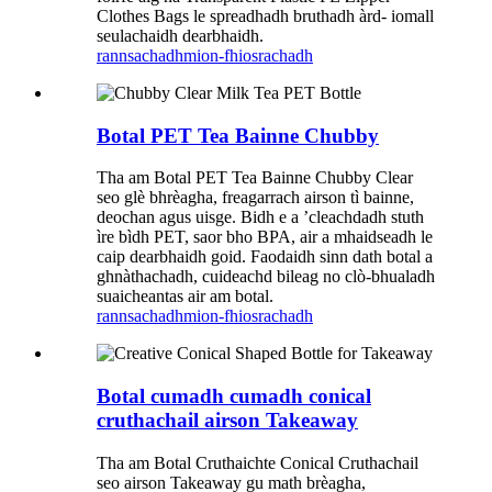
Clothes Bags le spreadhadh bruthadh àrd- iomall
seulachaidh dearbhaidh.
rannsachadh
mion-fhiosrachadh
Botal PET Tea Bainne Chubby
Tha am Botal PET Tea Bainne Chubby Clear
seo glè bhrèagha, freagarrach airson tì bainne,
deochan agus uisge. Bidh e a ’cleachdadh stuth
ìre bìdh PET, saor bho BPA, air a mhaidseadh le
caip dearbhaidh goid. Faodaidh sinn dath botal a
ghnàthachadh, cuideachd bileag no clò-bhualadh
suaicheantas air am botal.
rannsachadh
mion-fhiosrachadh
Botal cumadh cumadh conical
cruthachail airson Takeaway
Tha am Botal Cruthaichte Conical Cruthachail
seo airson Takeaway gu math brèagha,