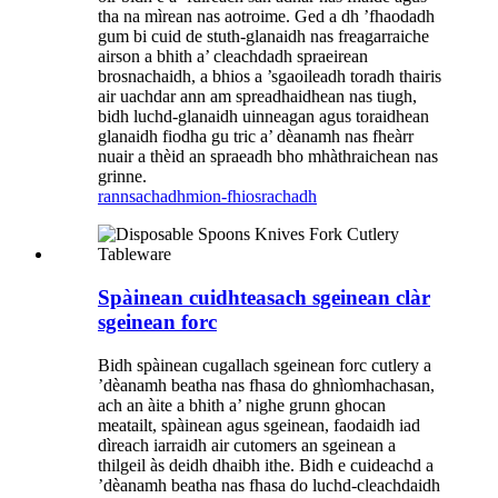
tha na mìrean nas aotroime. Ged a dh ’fhaodadh
gum bi cuid de stuth-glanaidh nas freagarraiche
airson a bhith a’ cleachdadh spraeirean
brosnachaidh, a bhios a ’sgaoileadh toradh thairis
air uachdar ann am spreadhaidhean nas tiugh,
bidh luchd-glanaidh uinneagan agus toraidhean
glanaidh fiodha gu tric a’ dèanamh nas fheàrr
nuair a thèid an spraeadh bho mhàthraichean nas
grinne.
rannsachadh
mion-fhiosrachadh
Spàinean cuidhteasach sgeinean clàr
sgeinean forc
Bidh spàinean cugallach sgeinean forc cutlery a
’dèanamh beatha nas fhasa do ghnìomhachasan,
ach an àite a bhith a’ nighe grunn ghocan
meatailt, spàinean agus sgeinean, faodaidh iad
dìreach iarraidh air cutomers an sgeinean a
thilgeil às deidh dhaibh ithe. Bidh e cuideachd a
’dèanamh beatha nas fhasa do luchd-cleachdaidh