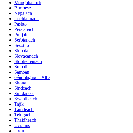
Mongolianach
Burmese
Nepalach
Lochlannach
Pashto
Persianach
Punjabi
Serbianach
Sesotho
Sinhala
Slovacanach
Slobhenianach
Somali
Samoan
Gàidhlig na h-Alba
Shona
Sindeach
Sundanese
Swahilieach
Tajik
Tamileach
Telugach
Thaidheach
Ucràinis
Urdu