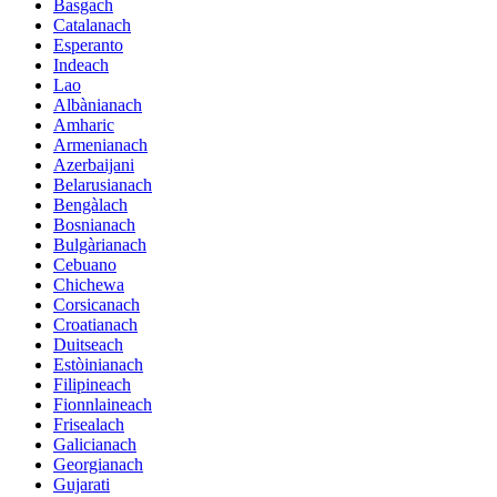
Basgach
Catalanach
Esperanto
Indeach
Lao
Albànianach
Amharic
Armenianach
Azerbaijani
Belarusianach
Bengàlach
Bosnianach
Bulgàrianach
Cebuano
Chichewa
Corsicanach
Croatianach
Duitseach
Estòinianach
Filipineach
Fionnlaineach
Frisealach
Galicianach
Georgianach
Gujarati