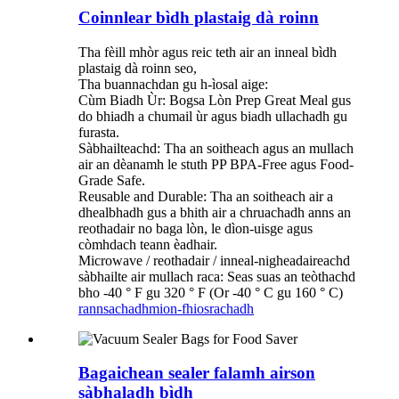
Coinnlear bìdh plastaig dà roinn
Tha fèill mhòr agus reic teth air an inneal bìdh
plastaig dà roinn seo,
Tha buannachdan gu h-ìosal aige:
Cùm Biadh Ùr: Bogsa Lòn Prep Great Meal gus
do bhiadh a chumail ùr agus biadh ullachadh gu
furasta.
Sàbhailteachd: Tha an soitheach agus an mullach
air an dèanamh le stuth PP BPA-Free agus Food-
Grade Safe.
Reusable and Durable: Tha an soitheach air a
dhealbhadh gus a bhith air a chruachadh anns an
reothadair no baga lòn, le dìon-uisge agus
còmhdach teann èadhair.
Microwave / reothadair / inneal-nigheadaireachd
sàbhailte air mullach raca: Seas suas an teòthachd
bho -40 ° F gu 320 ° F (Or -40 ° C gu 160 ° C)
rannsachadh
mion-fhiosrachadh
Bagaichean sealer falamh airson
sàbhaladh bìdh