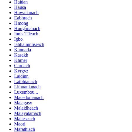
Haitian
Hausa
Hawaiianach
Eabhrach
Hmong
Hungàrianach
Innis Tìleach
Igbo
Iabhaininnseach
Kannada
Kasakh
Khmer
Curdach
Kyrgyz
Laidinn
Latbhianach
Lithuanianach
Luxembou ..
Macedonianach
Malagasy
Malaidheach
Malayalamach
Malteseach
Maori
Marathiach