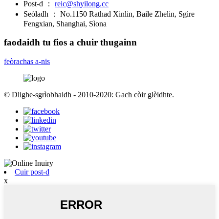
Post-d ：
reic@shyilong.cc
Seòladh ：
No.1150 Rathad Xinlin, Baile Zhelin, Sgìre
Fengxian, Shanghai, Sìona
faodaidh tu fios a chuir thugainn
feòrachas a-nis
© Dlighe-sgrìobhaidh - 2010-2020: Gach còir glèidhte.
Cuir post-d
x