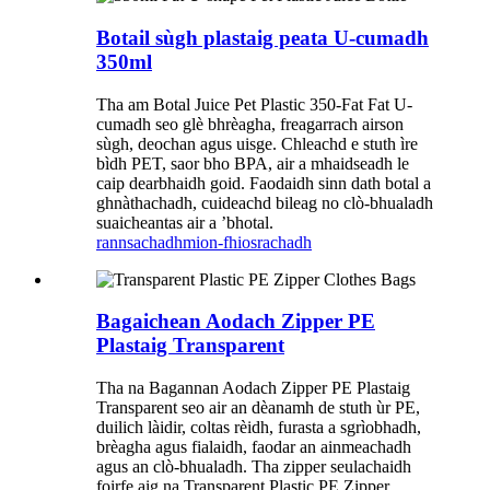
Botail sùgh plastaig peata U-cumadh
350ml
Tha am Botal Juice Pet Plastic 350-Fat Fat U-
cumadh seo glè bhrèagha, freagarrach airson
sùgh, deochan agus uisge. Chleachd e stuth ìre
bìdh PET, saor bho BPA, air a mhaidseadh le
caip dearbhaidh goid. Faodaidh sinn dath botal a
ghnàthachadh, cuideachd bileag no clò-bhualadh
suaicheantas air a ’bhotal.
rannsachadh
mion-fhiosrachadh
Bagaichean Aodach Zipper PE
Plastaig Transparent
Tha na Bagannan Aodach Zipper PE Plastaig
Transparent seo air an dèanamh de stuth ùr PE,
duilich làidir, coltas rèidh, furasta a sgrìobhadh,
brèagha agus fialaidh, faodar an ainmeachadh
agus an clò-bhualadh. Tha zipper seulachaidh
foirfe aig na Transparent Plastic PE Zipper