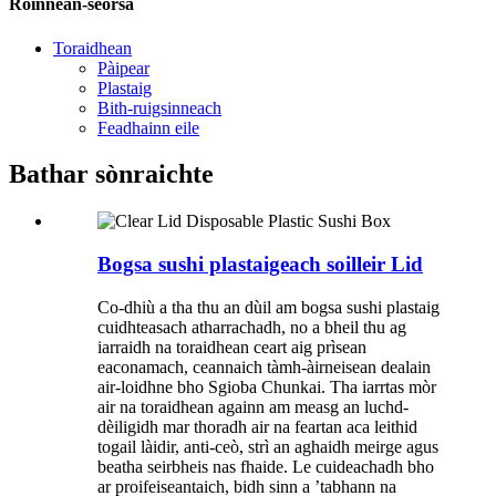
Roinnean-seòrsa
Toraidhean
Pàipear
Plastaig
Bith-ruigsinneach
Feadhainn eile
Bathar sònraichte
Bogsa sushi plastaigeach soilleir Lid
Co-dhiù a tha thu an dùil am bogsa sushi plastaig
cuidhteasach atharrachadh, no a bheil thu ag
iarraidh na toraidhean ceart aig prìsean
eaconamach, ceannaich tàmh-àirneisean dealain
air-loidhne bho Sgioba Chunkai. Tha iarrtas mòr
air na toraidhean againn am measg an luchd-
dèiligidh mar thoradh air na feartan aca leithid
togail làidir, anti-ceò, strì an aghaidh meirge agus
beatha seirbheis nas fhaide. Le cuideachadh bho
ar proifeiseantaich, bidh sinn a ’tabhann na