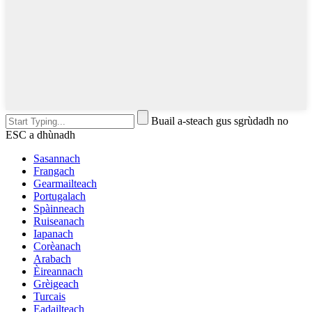
Buail a-steach gus sgrùdadh no
ESC a dhùnadh
Sasannach
Frangach
Gearmailteach
Portugalach
Spàinneach
Ruiseanach
Iapanach
Corèanach
Arabach
Èireannach
Grèigeach
Turcais
Eadailteach