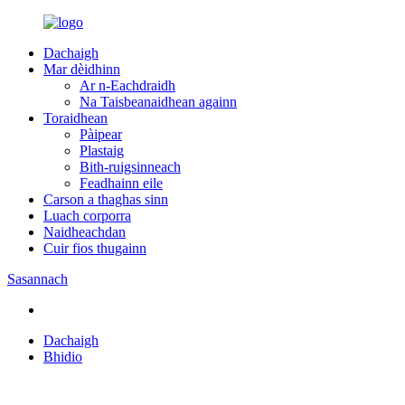
Dachaigh
Mar dèidhinn
Ar n-Eachdraidh
Na Taisbeanaidhean againn
Toraidhean
Pàipear
Plastaig
Bith-ruigsinneach
Feadhainn eile
Carson a thaghas sinn
Luach corporra
Naidheachdan
Cuir fios thugainn
Sasannach
Dachaigh
Bhidio