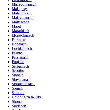
Macedonianach
Malagasy
Malaidheach
Malayalamach
Malteseach
Maori
Marathiach
Mongolianach
Burmese
Nepalach
Lochlannach
Pashto
Persianach
Punjabi
Serbianach
Sesotho
Sinhala
Slovacanach
Slobhenianach
Somali
Samoan
Gàidhlig na h-Alba
Shona
Sindeach