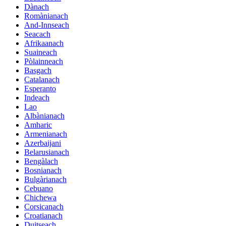
Dànach
Romànianach
And-Innseach
Seacach
Afrikaanach
Suaineach
Pòlainneach
Basgach
Catalanach
Esperanto
Indeach
Lao
Albànianach
Amharic
Armenianach
Azerbaijani
Belarusianach
Bengàlach
Bosnianach
Bulgàrianach
Cebuano
Chichewa
Corsicanach
Croatianach
Duitseach