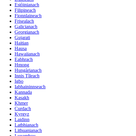
Estòinianach
Filipineach
Fionnlaineach
Frisealach
Galicianach
Georgianach
Gujarati
Haitian
Hausa
Hawaiianach
Eabhrach
Hmong
Hungàrianach
Innis Tìleach
Igbo
Iabhaininnseach
Kannada
Kasakh
Khmer
Curdach
Kyrgyz
Laidinn
Latbhianach
Lithuanianach
Luxembou ..