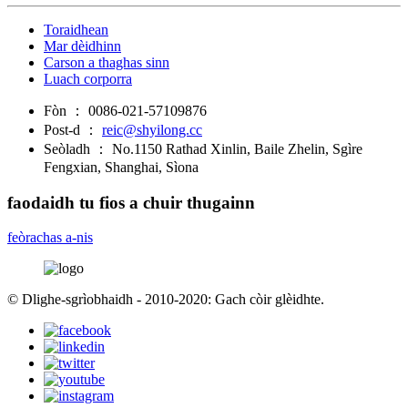
Toraidhean
Mar dèidhinn
Carson a thaghas sinn
Luach corporra
Fòn ：
0086-021-57109876
Post-d ：
reic@shyilong.cc
Seòladh ：
No.1150 Rathad Xinlin, Baile Zhelin, Sgìre
Fengxian, Shanghai, Sìona
faodaidh tu fios a chuir thugainn
feòrachas a-nis
© Dlighe-sgrìobhaidh - 2010-2020: Gach còir glèidhte.